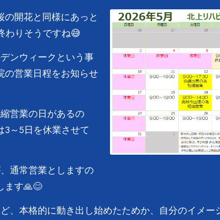
桜の開花と同様にあっと
終わりそうですね😅
ルデンウィークという事
院の営業日程をお知らせ
短縮営業の日があるの
3～5日を休業させて
が、通常営業としますの
ます🙏😊
など、本格的に動き出し始めたためか、自分のイメー