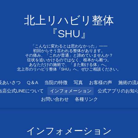
北上リハビリ整体
『SHU』
「こんなに変わるとは思わなかった」——
初回からそう言われる整体があります。
その痛み、「これが普通」と諦めていませんか？
症状を追いかけるのではなく、根本から断つ。
あなただけの施術で、「また動ける体」へ。
北上市のリハビリ整体『SHU』へ、ぜひご相談ください。
長あいさつ
Q＆A
当院の特徴
写真
お客様の声
施術の流
当店公式LINEについて
インフォメーション
公式アプリのお知
お問い合わせ
各種リンク
インフォメーション