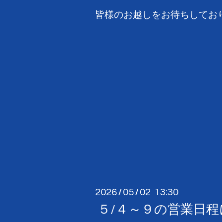
皆様のお越しをお待ちしており
2026
05
02 13:30
/
/
５/４～９の営業日