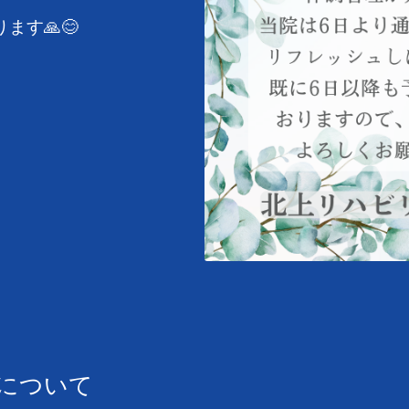
ます🙏😊
程について