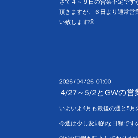
さて４～９日の営業予定です
頂きますが、６日より通常営
い致します🫡
2026
04
26 01:00
/
/
4/27～5/2とGW
いよいよ4月も最後の週と5月
今週は少し変則的な日程ですの