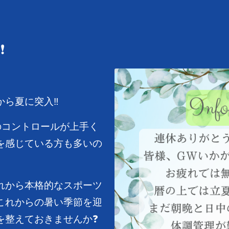
❗
ら夏に突入‼️
のコントロールが上手く
を感じている方も多いの
れから本格的なスポーツ
これからの暑い季節を迎
を整えておきませんか❓