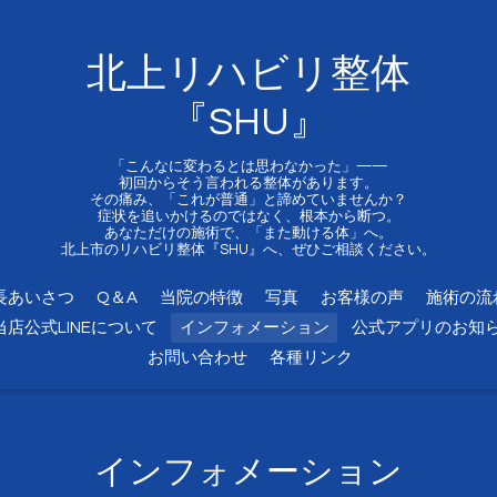
北上リハビリ整体
『SHU』
「こんなに変わるとは思わなかった」——
初回からそう言われる整体があります。
その痛み、「これが普通」と諦めていませんか？
症状を追いかけるのではなく、根本から断つ。
あなただけの施術で、「また動ける体」へ。
北上市のリハビリ整体『SHU』へ、ぜひご相談ください。
長あいさつ
Q＆A
当院の特徴
写真
お客様の声
施術の流
当店公式LINEについて
インフォメーション
公式アプリのお知
お問い合わせ
各種リンク
インフォメーション