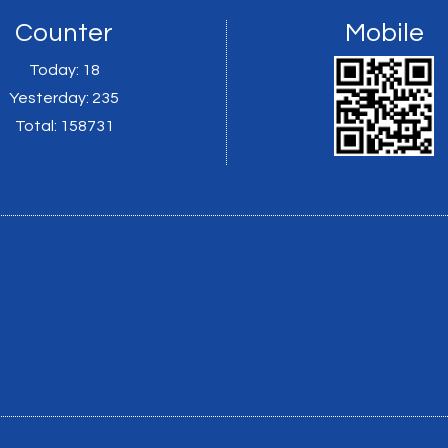
Counter
Mobile
Today:
18
Yesterday:
235
Total:
158731