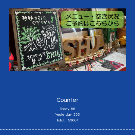
Counter
Today:
88
Yesterday:
203
Total:
159004