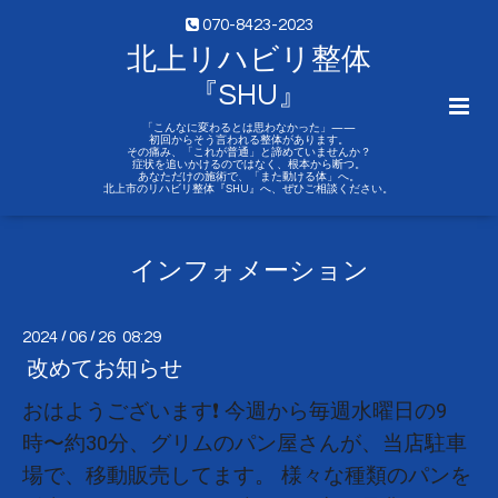
070-8423-2023
北上リハビリ整体
『SHU』
「こんなに変わるとは思わなかった」——
初回からそう言われる整体があります。
その痛み、「これが普通」と諦めていませんか？
症状を追いかけるのではなく、根本から断つ。
あなただけの施術で、「また動ける体」へ。
北上市のリハビリ整体『SHU』へ、ぜひご相談ください。
インフォメーション
2024
/
06
/
26 08:29
改めてお知らせ
おはようございます❗️ 今週から毎週水曜日の9
時〜約30分、グリムのパン屋さんが、当店駐車
場で、移動販売してます。 様々な種類のパンを