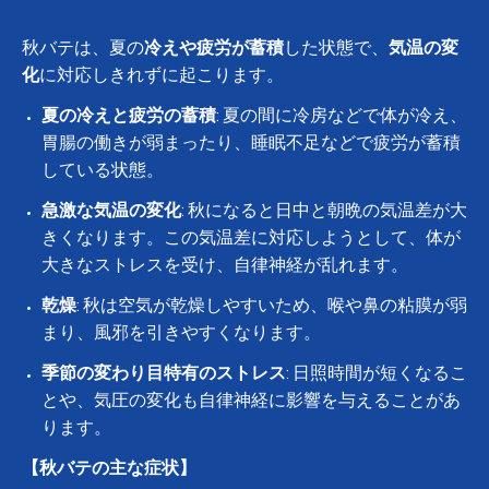
秋バテは、夏の
冷えや疲労が蓄積
した状態で、
気温の変
化
に対応しきれずに起こります。
夏の冷えと疲労の蓄積
: 夏の間に冷房などで体が冷え、
胃腸の働きが弱まったり、睡眠不足などで疲労が蓄積
している状態。
急激な気温の変化
: 秋になると日中と朝晩の気温差が大
きくなります。この気温差に対応しようとして、体が
大きなストレスを受け、自律神経が乱れます。
乾燥
: 秋は空気が乾燥しやすいため、喉や鼻の粘膜が弱
まり、風邪を引きやすくなります。
季節の変わり目特有のストレス
: 日照時間が短くなるこ
とや、気圧の変化も自律神経に影響を与えることがあ
ります。
【秋バテの主な症状】