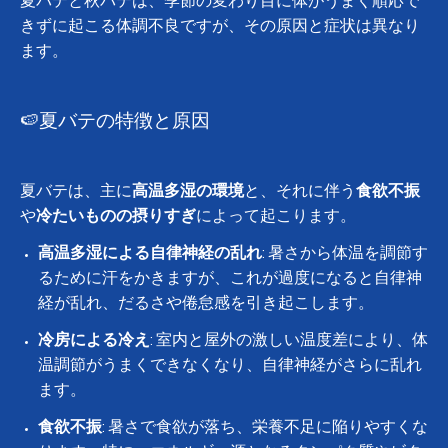
夏バテと秋バテは、季節の変わり目に体がうまく順応で
きずに起こる体調不良ですが、その原因と症状は異なり
ます。
🍉夏バテの特徴と原因
夏バテは、主に
高温多湿の環境
と、それに伴う
食欲不振
や
冷たいものの摂りすぎ
によって起こります。
高温多湿による自律神経の乱れ
: 暑さから体温を調節す
るために汗をかきますが、これが過度になると自律神
経が乱れ、だるさや倦怠感を引き起こします。
冷房による冷え
: 室内と屋外の激しい温度差により、体
温調節がうまくできなくなり、自律神経がさらに乱れ
ます。
食欲不振
: 暑さで食欲が落ち、栄養不足に陥りやすくな