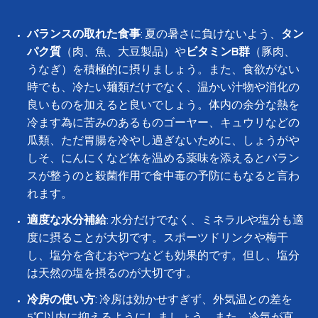
バランスの取れた食事
: 夏の暑さに負けないよう、
タン
パク質
（肉、魚、大豆製品）や
ビタミンB群
（豚肉、
うなぎ）を積極的に摂りましょう。また、食欲がない
時でも、冷たい麺類だけでなく、温かい汁物や消化の
良いものを加えると良いでしょう。体内の余分な熱を
冷ます為に苦みのあるものゴーヤー、キュウリなどの
瓜類、ただ胃腸を冷やし過ぎないために、しょうがや
しそ、にんにくなど体を温める薬味を添えるとバラン
スが整うのと殺菌作用で食中毒の予防にもなると言わ
れます。
適度な水分補給
: 水分だけでなく、ミネラルや塩分も適
度に摂ることが大切です。スポーツドリンクや梅干
し、塩分を含むおやつなども効果的です。但し、塩分
は天然の塩を摂るのが大切です。
冷房の使い方
: 冷房は効かせすぎず、外気温との差を
5℃以内に抑えるようにしましょう。また、冷気が直