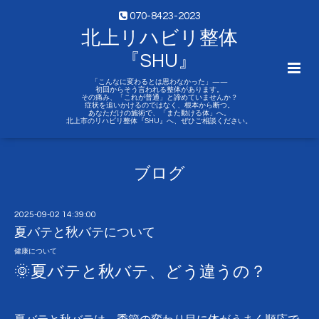
070-8423-2023
北上リハビリ整体
『SHU』
「こんなに変わるとは思わなかった」——
初回からそう言われる整体があります。
その痛み、「これが普通」と諦めていませんか？
症状を追いかけるのではなく、根本から断つ。
あなただけの施術で、「また動ける体」へ。
北上市のリハビリ整体『SHU』へ、ぜひご相談ください。
ブログ
2025-09-02 14:39:00
夏バテと秋バテについて
健康について
🌞夏バテと秋バテ、どう違うの？