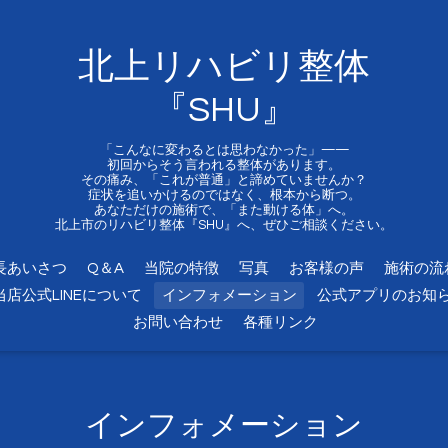
北上リハビリ整体
『SHU』
「こんなに変わるとは思わなかった」——
初回からそう言われる整体があります。
その痛み、「これが普通」と諦めていませんか？
症状を追いかけるのではなく、根本から断つ。
あなただけの施術で、「また動ける体」へ。
北上市のリハビリ整体『SHU』へ、ぜひご相談ください。
長あいさつ
Q＆A
当院の特徴
写真
お客様の声
施術の流
当店公式LINEについて
インフォメーション
公式アプリのお知
お問い合わせ
各種リンク
インフォメーション