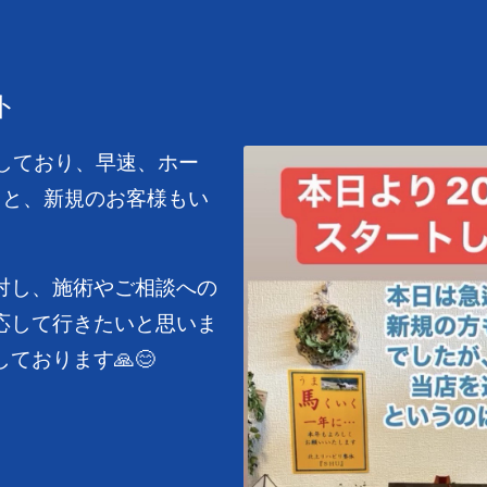
ト
始しており、早速、ホー
･と、新規のお客様もい
対し、施術やご相談への
応して行きたいと思いま
ております🙏😊