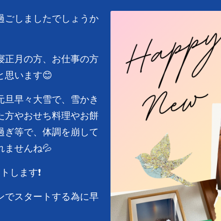
過ごしましたでしょうか
寝正月の方、お仕事の方
思います😊
元旦早々大雪で、雪かき
た方やおせち料理やお餅
過ぎ等で、体調を崩して
ませんね💦
します❗️
ンでスタートする為に早