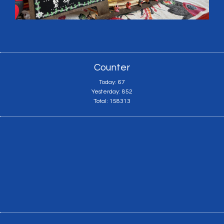
Counter
Today:
67
Yesterday:
852
Total:
158313