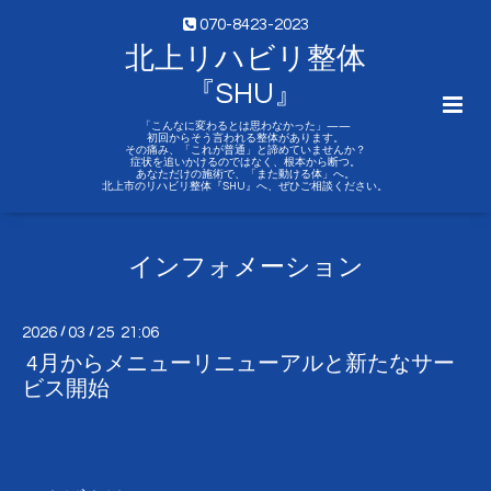
070-8423-2023
北上リハビリ整体
『SHU』
「こんなに変わるとは思わなかった」——
初回からそう言われる整体があります。
その痛み、「これが普通」と諦めていませんか？
症状を追いかけるのではなく、根本から断つ。
あなただけの施術で、「また動ける体」へ。
北上市のリハビリ整体『SHU』へ、ぜひご相談ください。
インフォメーション
2026
/
03
/
25 21:06
4月からメニューリニューアルと新たなサー
ビス開始