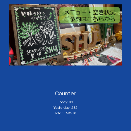
Counter
Today:
38
Yesterday:
232
Total:
158516