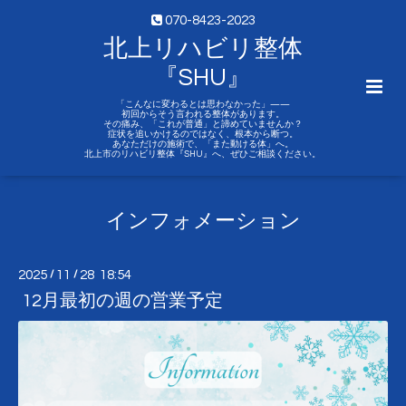
070-8423-2023
北上リハビリ整体
『SHU』
「こんなに変わるとは思わなかった」——
初回からそう言われる整体があります。
その痛み、「これが普通」と諦めていませんか？
症状を追いかけるのではなく、根本から断つ。
あなただけの施術で、「また動ける体」へ。
北上市のリハビリ整体『SHU』へ、ぜひご相談ください。
インフォメーション
2025
/
11
/
28 18:54
12月最初の週の営業予定