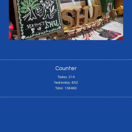
Counter
Today:
214
Yesterday:
852
Total:
158460