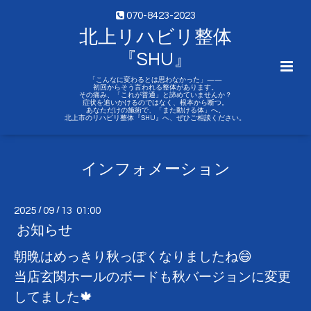
070-8423-2023
北上リハビリ整体
『SHU』
「こんなに変わるとは思わなかった」——
初回からそう言われる整体があります。
その痛み、「これが普通」と諦めていませんか？
症状を追いかけるのではなく、根本から断つ。
あなただけの施術で、「また動ける体」へ。
北上市のリハビリ整体『SHU』へ、ぜひご相談ください。
インフォメーション
2025
/
09
/
13 01:00
お知らせ
朝晩はめっきり秋っぽくなりましたね😄
当店玄関ホールのボードも秋バージョンに変更
してました🍁