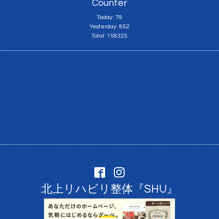
Counter
Today:
79
Yesterday:
852
Total:
158325
北上リハビリ整体『SHU』