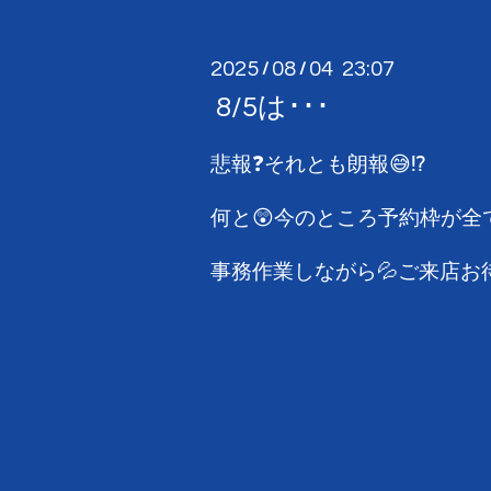
2025
08
04 23:07
/
/
8/5は･･･
悲報❓それとも朗報😅⁉️
何と😲今のところ予約枠が全て空い
事務作業しながら💦ご来店お待