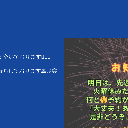
ております🙇🏻‍♂️
ちしております🙏🏻😊