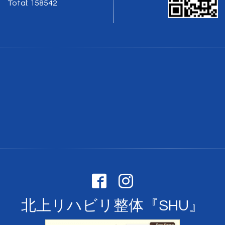
Total:
158542
北上リハビリ整体『SHU』