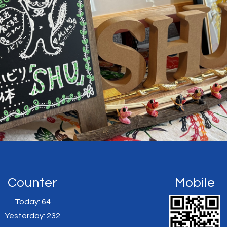
Counter
Mobile
Today:
64
Yesterday:
232