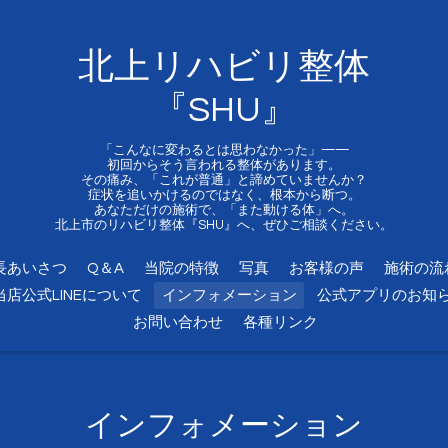
北上リハビリ整体
『SHU』
「こんなに変わるとは思わなかった」——
初回からそう言われる整体があります。
その痛み、「これが普通」と諦めていませんか？
症状を追いかけるのではなく、根本から断つ。
あなただけの施術で、「また動ける体」へ。
北上市のリハビリ整体『SHU』へ、ぜひご相談ください。
長あいさつ
Q＆A
当院の特徴
写真
お客様の声
施術の流
当店公式LINEについて
インフォメーション
公式アプリのお知
お問い合わせ
各種リンク
インフォメーション