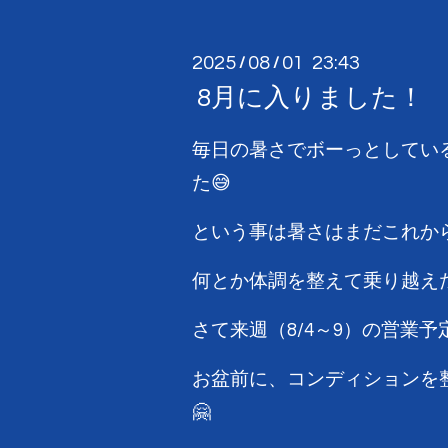
2025
08
01 23:43
/
/
8月に入りました！
毎日の暑さでボーっとしてい
た😅
という事は暑さはまだこれから
何とか体調を整えて乗り越えた
さて来週（8/4～9）の営業予
お盆前に、コンディションを
🤗