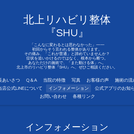
北上リハビリ整体
『SHU』
「こんなに変わるとは思わなかった」——
初回からそう言われる整体があります。
その痛み、「これが普通」と諦めていませんか？
症状を追いかけるのではなく、根本から断つ。
あなただけの施術で、「また動ける体」へ。
北上市のリハビリ整体『SHU』へ、ぜひご相談ください。
長あいさつ
Q＆A
当院の特徴
写真
お客様の声
施術の流
当店公式LINEについて
インフォメーション
公式アプリのお知
お問い合わせ
各種リンク
インフォメーション