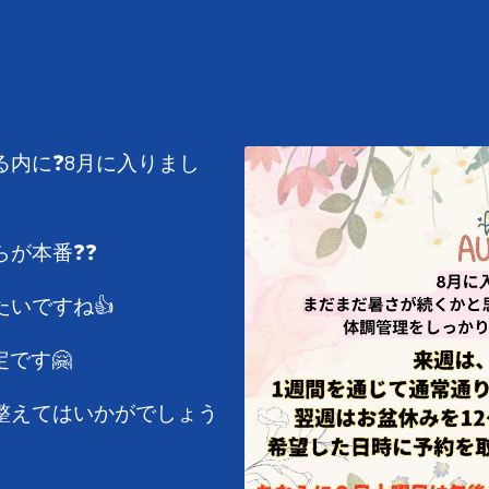
る内に❓8月に入りまし
が本番❓❓
いですね👍
定です🤗
整えてはいかがでしょう