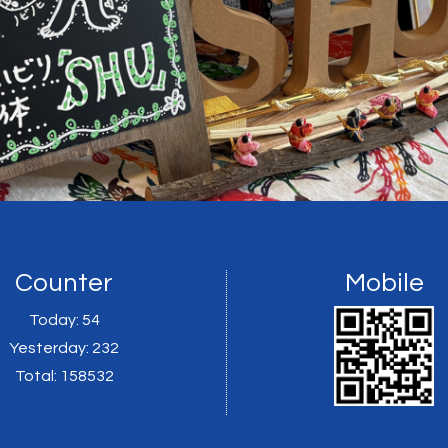
Counter
Mobile
Today:
54
Yesterday:
232
Total:
158532