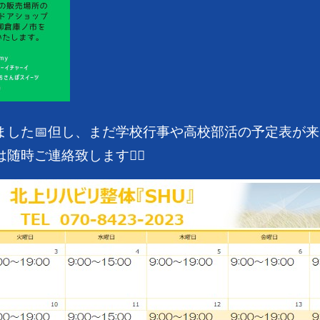
した📅
但し、まだ学校行事や高校部活の予定表が来
時ご連絡致します🙇‍♂️