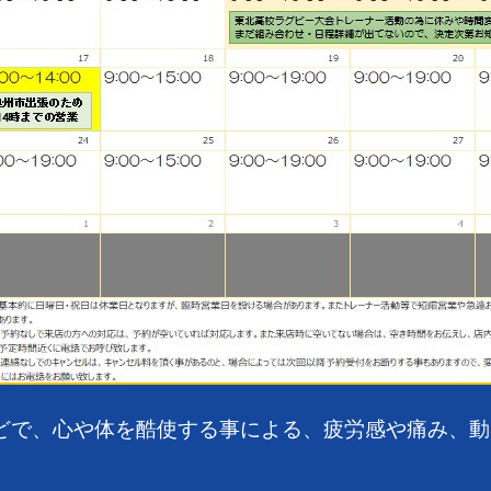
どで、心や体を酷使する事による、疲労感や痛み、動