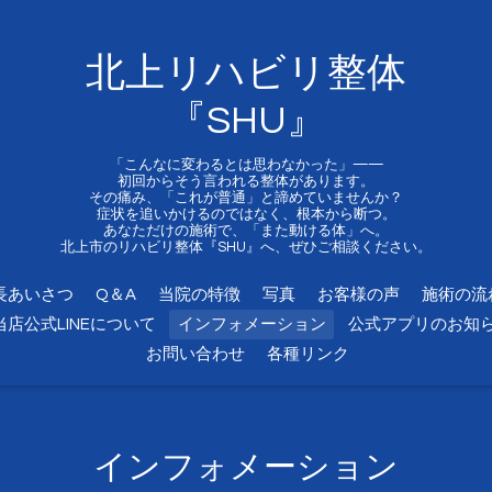
北上リハビリ整体
『SHU』
「こんなに変わるとは思わなかった」——
初回からそう言われる整体があります。
その痛み、「これが普通」と諦めていませんか？
症状を追いかけるのではなく、根本から断つ。
あなただけの施術で、「また動ける体」へ。
北上市のリハビリ整体『SHU』へ、ぜひご相談ください。
長あいさつ
Q＆A
当院の特徴
写真
お客様の声
施術の流
当店公式LINEについて
インフォメーション
公式アプリのお知
お問い合わせ
各種リンク
インフォメーション