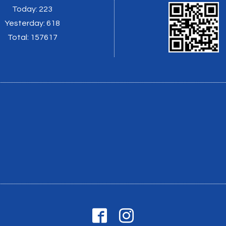
Today:
223
Yesterday:
618
Total:
157617