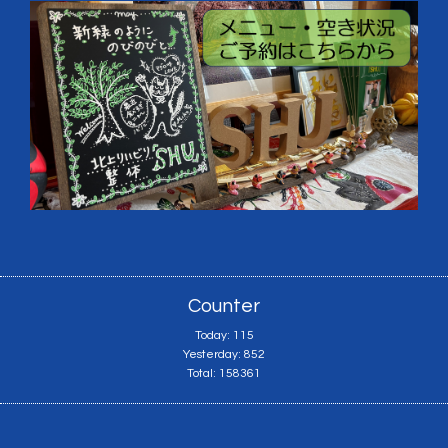
Counter
Today:
115
Yesterday:
852
Total:
158361