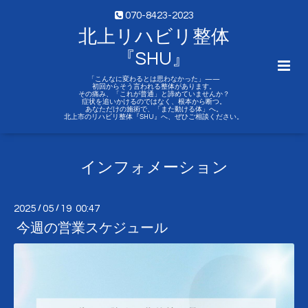
070-8423-2023
北上リハビリ整体
『SHU』
「こんなに変わるとは思わなかった」——
初回からそう言われる整体があります。
その痛み、「これが普通」と諦めていませんか？
症状を追いかけるのではなく、根本から断つ。
あなただけの施術で、「また動ける体」へ。
北上市のリハビリ整体『SHU』へ、ぜひご相談ください。
インフォメーション
2025
/
05
/
19 00:47
今週の営業スケジュール