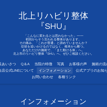
北上リハビリ整体
『SHU』
「こんなに変わるとは思わなかった」——
初回からそう言われる整体があります。
その痛み、「これが普通」と諦めていませんか？
症状を追いかけるのではなく、根本から断つ。
あなただけの施術で、「また動ける体」へ。
北上市のリハビリ整体『SHU』へ、ぜひご相談ください。
長あいさつ
Q＆A
当院の特徴
写真
お客様の声
施術の流
当店公式LINEについて
インフォメーション
公式アプリのお知
お問い合わせ
各種リンク
インフォメーション