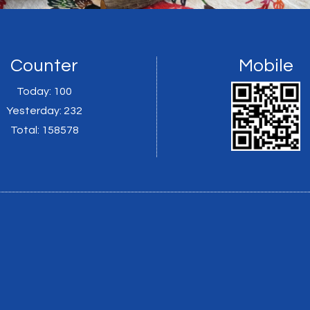
Counter
Mobile
Today:
100
Yesterday:
232
Total:
158578