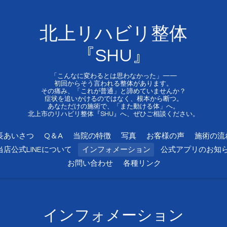
北上リハビリ整体
『SHU』
「こんなに変わるとは思わなかった」——
初回からそう言われる整体があります。
その痛み、「これが普通」と諦めていませんか？
症状を追いかけるのではなく、根本から断つ。
あなただけの施術で、「また動ける体」へ。
北上市のリハビリ整体『SHU』へ、ぜひご相談ください。
長あいさつ
Q＆A
当院の特徴
写真
お客様の声
施術の流
当店公式LINEについて
インフォメーション
公式アプリのお知
お問い合わせ
各種リンク
インフォメーション