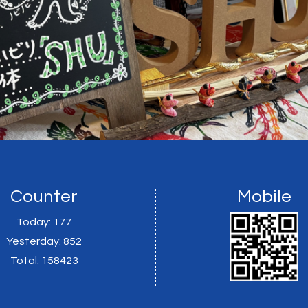
Counter
Mobile
Today:
177
Yesterday:
852
Total:
158423