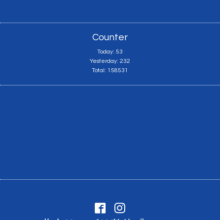
Counter
Today:
53
Yesterday:
232
Total:
158531