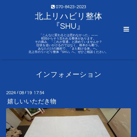
070-8423-2023
北上リハビリ整体
『SHU』
「こんなに変わるとは思わなかった」——
初回からそう言われる整体があります。
その痛み、「これが普通」と諦めていませんか？
症状を追いかけるのではなく、根本から断つ。
あなただけの施術で、「また動ける体」へ。
北上市のリハビリ整体『SHU』へ、ぜひご相談ください。
インフォメーション
2024
/
08
/
19 17:54
嬉しいいただき物