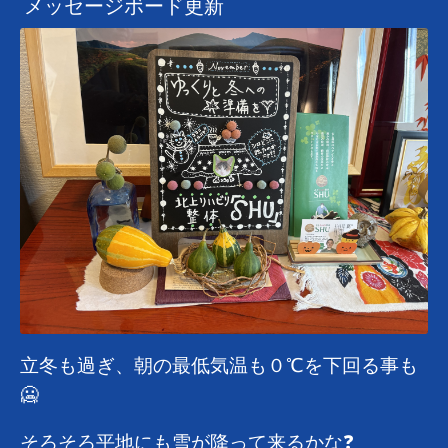
メッセージボード更新
立冬も過ぎ、朝の最低気温も０℃を下回る事も
🥶
そろそろ平地にも雪が降って来るかな❓