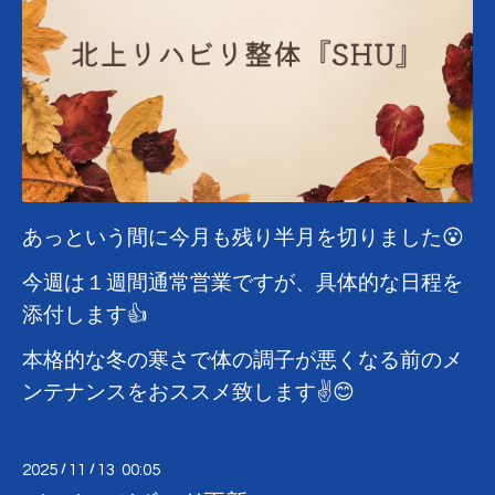
あっという間に今月も残り半月を切りました😮
今週は１週間通常営業ですが、具体的な日程を
添付します👍
本格的な冬の寒さで体の調子が悪くなる前のメ
ンテナンスをおススメ致します✌️😊
2025
/
11
/
13 00:05