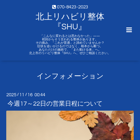
070-8423-2023
北上リハビリ整体
『SHU』
「こんなに変わるとは思わなかった」——
初回からそう言われる整体があります。
その痛み、「これが普通」と諦めていませんか？
症状を追いかけるのではなく、根本から断つ。
あなただけの施術で、「また動ける体」へ。
北上市のリハビリ整体『SHU』へ、ぜひご相談ください。
インフォメーション
2025
/
11
/
16 00:44
今週17～22日の営業日程について