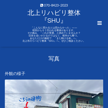
070-8423-2023
北上リハビリ整体
『SHU』
「こんなに変わるとは思わなかった」——
初回からそう言われる整体があります。
その痛み、「これが普通」と諦めていませんか？
症状を追いかけるのではなく、根本から断つ。
あなただけの施術で、「また動ける体」へ。
北上市のリハビリ整体『SHU』へ、ぜひご相談ください。
写真
外観の様子