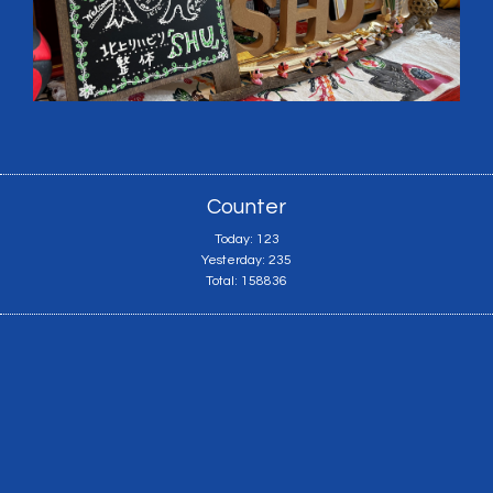
Counter
Today:
123
Yesterday:
235
Total:
158836